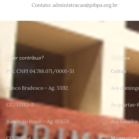
Contato:
administracao@pibpa.org.br
Quer contribuir?
Horários
PIX: CNPJ 04.788.071/0001-51
Cultos
Banco Bradesco – Ag. 5592
Aos domingo
CC. 50183-2
Às quartas-f
Banco do Brasil – Ag. 0765X
Aos sábados
CC. 7087-4
Momentos d