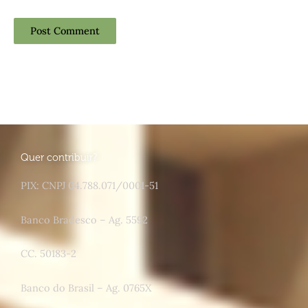
Quer contribuir?
PIX: CNPJ 04.788.071/0001-51
Banco Bradesco – Ag. 5592
CC. 50183-2
Banco do Brasil – Ag. 0765X